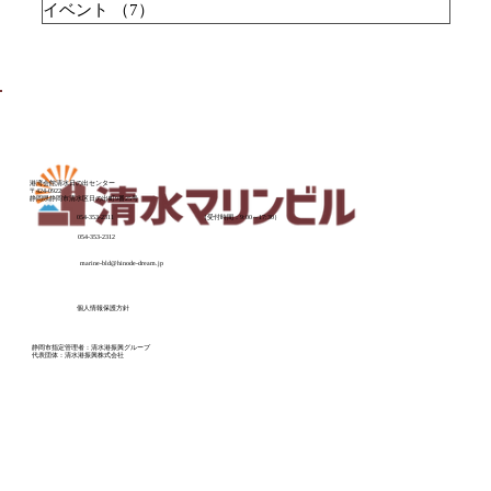
イベント
（7）
7件の記事
【終了】第8回 世界で一番やさしい模型
​港湾会館清水日の出センター
〒424-0922
静岡県静岡市清水区日の出町9番25号
教室 2026.6.6(土)7(日)
054-353-2311
（受付時間：9:00～17:30）
054-353-2312
marine-bld@hinode-dream.jp
個人情報保護方針
静岡市指定管理者：清水港振興グループ
代表団体：清水港振興株式会社